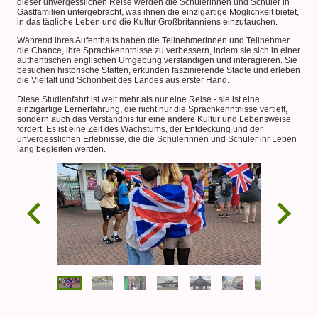
dieser unvergesslichen Reise werden die Schülerinnen und Schüler in
Gastfamilien untergebracht, was ihnen die einzigartige Möglichkeit bietet,
in das tägliche Leben und die Kultur Großbritanniens einzutauchen.
Während ihres Aufenthalts haben die Teilnehmerinnen und Teilnehmer
die Chance, ihre Sprachkenntnisse zu verbessern, indem sie sich in einer
authentischen englischen Umgebung verständigen und interagieren. Sie
besuchen historische Stätten, erkunden faszinierende Städte und erleben
die Vielfalt und Schönheit des Landes aus erster Hand.
Diese Studienfahrt ist weit mehr als nur eine Reise - sie ist eine
einzigartige Lernerfahrung, die nicht nur die Sprachkenntnisse vertieft,
sondern auch das Verständnis für eine andere Kultur und Lebensweise
fördert. Es ist eine Zeit des Wachstums, der Entdeckung und der
unvergesslichen Erlebnisse, die die Schülerinnen und Schüler ihr Leben
lang begleiten werden.